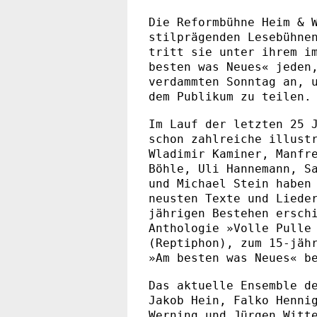
Die Reformbühne Heim & 
stilprägenden Lesebühne
tritt sie unter ihrem i
besten was Neues« jeden
verdammten Sonntag an, 
dem Publikum zu teilen.
Im Lauf der letzten 25 
schon zahlreiche illust
Wladimir Kaminer, Manfr
Böhle, Uli Hannemann, S
und Michael Stein haben
neusten Texte und Liede
jährigen Bestehen ersch
Anthologie »Volle Pulle
(Reptiphon), zum 15-jäh
»Am besten was Neues« b
Das aktuelle Ensemble d
Jakob Hein, Falko Henni
Werning und Jürgen Witt