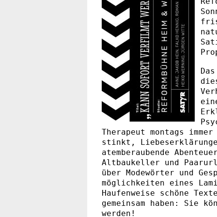
Ref
Son
fri
nat
Sat
Pro
Das
die
Ver
ein
Erk
Psy
Therapeut montags immer
stinkt, Liebeserklärung
atemberaubende Abenteue
Altbaukeller und Paarur
über Modewörter und Ges
möglichkeiten eines Lam
Haufenweise schöne Text
gemeinsam haben: Sie kö
werden!