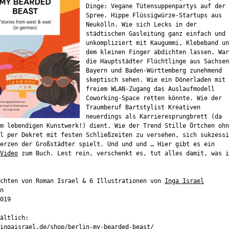
Dinge: Vegane Tütensuppenpartys auf der
Spree. Hippe Flüssigwürze-Startups aus
Neukölln. Wie sich Lecks in der
städtischen Gasleitung ganz einfach und
unkompliziert mit Kaugummi, Klebeband un
dem kleinen Finger abdichten lassen. War
die Hauptstädter Flüchtlinge aus Sachsen
Bayern und Baden-Württemberg zunehmend
skeptisch sehen. Wie ein Dönerladen mit
freiem WLAN-Zugang das Auslaufmodell
Coworking-Space retten könnte. Wie der
Traumberuf Bartstylist Kreativen
neuerdings als Karrieresprungbrett (da
m lebendigen Kunstwerk!) dient. Wie der Trend Stille Örtchen ohn
l per Dekret mit festen Schließzeiten zu versehen, sich sukzessi
erzen der Großstädter spielt. Und und und … Hier gibt es ein
Video
zum Buch. Lest rein, verschenkt es, tut alles damit, was i
ichten von Roman Israel & 6 Illustrationen von
Inga Israel
n
019
ältlich:
ingaisrael.de/shop/berlin-my-bearded-beast/