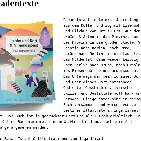
adentexte
Roman Israel lebte drei Jahre lang
aus dem Koffer und zog mit Eisenbah
und Flixbus von Ort zu Ort. Aus den
großen Städten in die Provinz, aus
der Provinz in die großen Städte. V
Leipzig nach Berlin, nach Prag,
zurück nach Berlin, in die Lausitz,
das Muldental, dann wieder Leipzig,
über Berlin nach Brünn, nach Bresla
ins Riesengebirge und anderswohin.
Das Unterwegs war sein Zuhause. Dor
und über dieses Dort entstanden
Gedichte, Geschichten, lyrische
Skizzen und Destillate voll Nah- un
Fernweh. Einige davon sind in diese
Buch versammelt und wurden von der
Berliner Illustratorin Inga Israel
rt. Das Buch ist in gedruckter Form und als E-Book erhältlich.
Hi
 Online-Buchpremiere, die am 8. Mai stattfand, noch einmal in
änge angesehen werden.
n Roman Israel & Illustrationen von Inga Israel