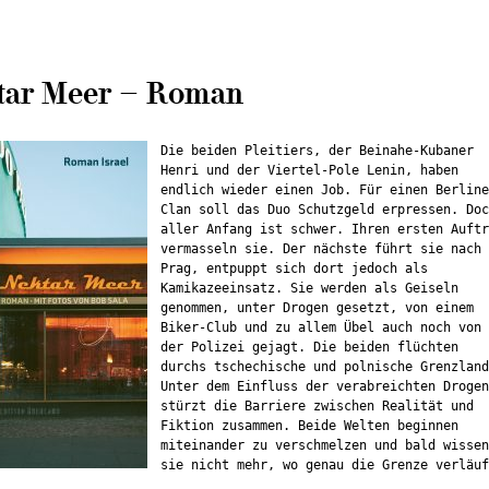
tar Meer – Roman
Die beiden Pleitiers, der Beinahe-Kubaner
Henri und der Viertel-Pole Lenin, haben
endlich wieder einen Job. Für einen Berline
Clan soll das Duo Schutzgeld erpressen. Doc
aller Anfang ist schwer. Ihren ersten Auftr
vermasseln sie. Der nächste führt sie nach
Prag, entpuppt sich dort jedoch als
Kamikazeeinsatz. Sie werden als Geiseln
genommen, unter Drogen gesetzt, von einem
Biker-Club und zu allem Übel auch noch von
der Polizei gejagt. Die beiden flüchten
durchs tschechische und polnische Grenzland
Unter dem Einfluss der verabreichten Drogen
stürzt die Barriere zwischen Realität und
Fiktion zusammen. Beide Welten beginnen
miteinander zu verschmelzen und bald wissen
sie nicht mehr, wo genau die Grenze verläuf