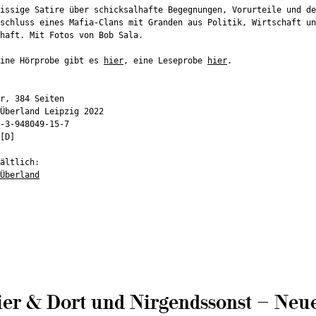
issige Satire über schicksalhafte Begegnungen, Vorurteile und de
schluss eines Mafia-Clans mit Granden aus Politik, Wirtschaft un
haft. Mit Fotos von Bob Sala.
eine Hörprobe gibt es
hier
, eine Leseprobe
hier
.
r, 384 Seiten
Überland Leipzig 2022
-3-948049-15-7
[D]
ältlich:
Überland
er & Dort und Nirgendssonst – Neu