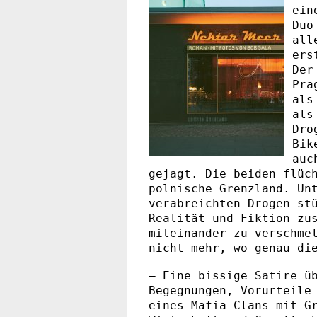
ein
Duo
all
ers
Der
Pra
als
als
Dro
Bik
auc
gejagt. Die beiden flüc
polnische Grenzland. Un
verabreichten Drogen st
Realität und Fiktion zu
miteinander zu verschme
nicht mehr, wo genau di
– Eine bissige Satire ü
Begegnungen, Vorurteile
eines Mafia-Clans mit G