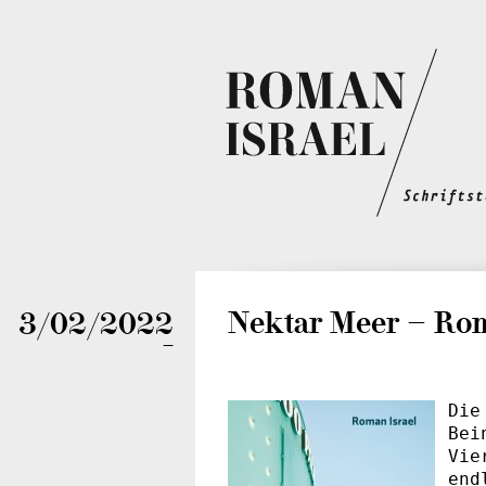
Nektar Meer – Ro
3/02/2022
—
Die
Bei
Vie
end